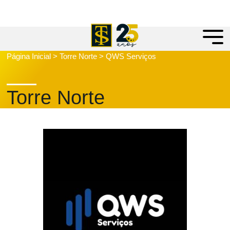
Página Inicial
>
Torre Norte
>
QWS Serviços
Torre Norte