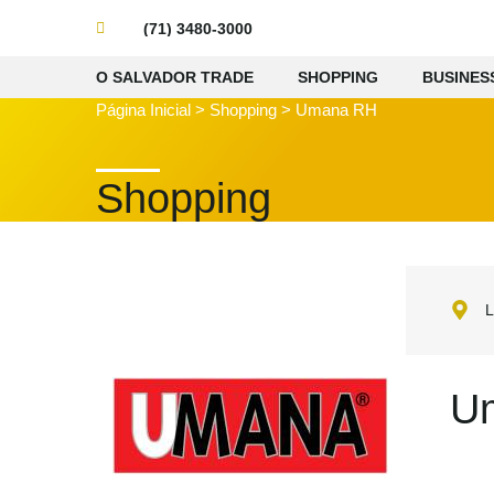
(71) 3480-3000
O SALVADOR TRADE
SHOPPING
BUSINES
Página Inicial
>
Shopping
>
Umana RH
Shopping
L
U