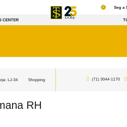
Seg a 
S CENTER
T
(71) 3044-1170
oja: LJ-34
Shopping
mana RH